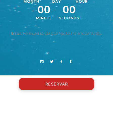
MONTH
DAY
HOUR
00
00
MINUTE
SECONDS
Error:
Formulario de contacto no encontrado.
RESERVAR